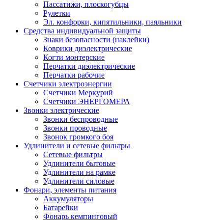
Пассатижи, плоскогубцы
Рулетки
Эл. конфорки, кипятильники, паяльники
Средства индивидуальной защиты
Знаки безопасности (наклейки)
Коврики диэлектрические
Когти монтерские
Перчатки диэлектрические
Перчатки рабочие
Счетчики электроэнергии
Счетчики Меркурий
Счетчики ЭНЕРГОМЕРА
Звонки электрические
Звонки беспроводные
Звонки проводные
Звонок громкого боя
Удлинители и сетевые фильтры
Сетевые фильтры
Удлинители бытовые
Удлинители на рамке
Удлинители силовые
Фонари, элементы питания
Аккумуляторы
Батарейки
Фонарь кемпинговый