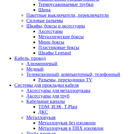
Термоусаживаемые трубки
Шина
Пакетные выключатели, переключатели
Силовые разъемы
Шкафы, боксы и аксессуары
Аксессуары
Металлические боксы
Мини боксы
Пластиковые боксы
Шкафы Legrand
Кабель, провод
Алюминиевый
Медный
Телевизионный, компьютерный, телефонный
Разъемы, переходники TV
Системы для прокладки кабеля
Аксессуары для металлорукава
Аксессуары для труб
Кабельные каналы
TDM, ИЭК, T-Plast
ДКС
Металлорукав
Металлорукав без изоляции
Металлорукав в ПВХ изоляции
Труба жесткая