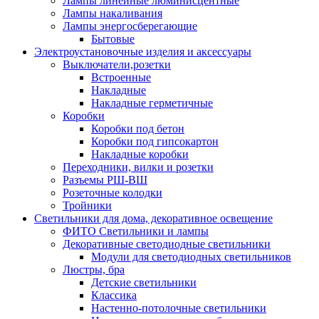
Лампы линейные люминисцентные
Лампы накаливания
Лампы энергосберегающие
Бытовые
Электроустановочные изделия и аксессуары
Выключатели,розетки
Встроенные
Накладные
Накладные герметичные
Коробки
Коробки под бетон
Коробки под гипсокартон
Накладные коробки
Переходники, вилки и розетки
Разъемы РШ-ВШ
Розеточные колодки
Тройники
Светильники для дома, декоративное освещение
ФИТО Светильники и лампы
Декоративные светодиодные светильники
Модули для светодиодных светильников
Люстры, бра
Детские светильники
Классика
Настенно-потолочные светильники