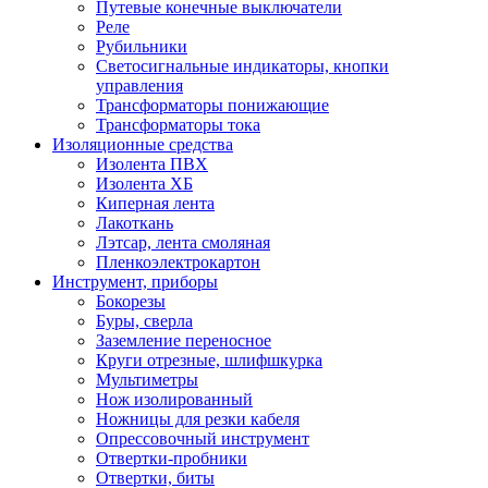
Путевые конечные выключатели
Реле
Рубильники
Светосигнальные индикаторы, кнопки
управления
Трансформаторы понижающие
Трансформаторы тока
Изоляционные средства
Изолента ПВХ
Изолента ХБ
Киперная лента
Лакоткань
Лэтсар, лента смоляная
Пленкоэлектрокартон
Инструмент, приборы
Бокорезы
Буры, сверла
Заземление переносное
Круги отрезные, шлифшкурка
Мультиметры
Нож изолированный
Ножницы для резки кабеля
Опрессовочный инструмент
Отвертки-пробники
Отвертки, биты