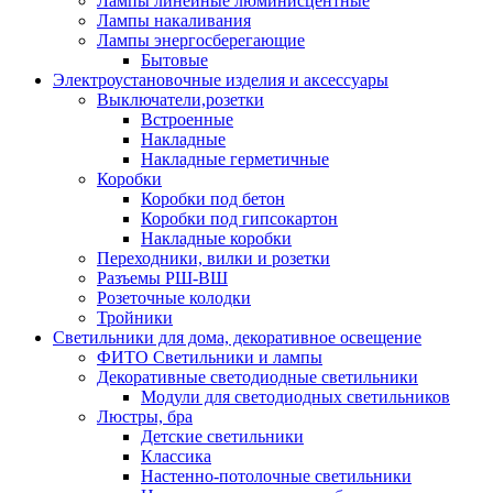
Лампы линейные люминисцентные
Лампы накаливания
Лампы энергосберегающие
Бытовые
Электроустановочные изделия и аксессуары
Выключатели,розетки
Встроенные
Накладные
Накладные герметичные
Коробки
Коробки под бетон
Коробки под гипсокартон
Накладные коробки
Переходники, вилки и розетки
Разъемы РШ-ВШ
Розеточные колодки
Тройники
Светильники для дома, декоративное освещение
ФИТО Светильники и лампы
Декоративные светодиодные светильники
Модули для светодиодных светильников
Люстры, бра
Детские светильники
Классика
Настенно-потолочные светильники