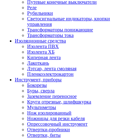
Путевые конечные выключатели
Реле
Рубильники
Светосигнальные индикаторы, кнопки
управления
Трансформаторы понижающие
Трансформаторы тока
Изоляционные средства
Изолента ПВХ
Изолента ХБ
Киперная лента
Лакоткань
Лэтсар, лента смоляная
Пленкоэлектрокартон
Инструмент, приборы
Бокорезы
Буры, сверла
Заземление переносное
Круги отрезные, шлифшкурка
Мультиметры
Нож изолированный
Ножницы для резки кабеля
Опрессовочный инструмент
Отвертки-пробники
Отвертки, биты