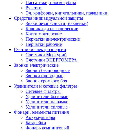
Пассатижи, плоскогубцы
Рулетки
Эл. конфорки, кипятильники, паяльники
Средства индивидуальной защиты
Знаки безопасности (наклейки)
Коврики диэлектрические
Когти монтерские
Перчатки диэлектрические
Перчатки рабочие
Счетчики электроэнергии
Счетчики Меркурий
Счетчики ЭНЕРГОМЕРА
Звонки электрические
Звонки беспроводные
Звонки проводные
Звонок громкого боя
Удлинители и сетевые фильтры
Сетевые фильтры
Удлинители бытовые
Удлинители на рамке
Удлинители силовые
Фонари, элементы питания
Аккумуляторы
Батарейки
Фонарь кемпинговый