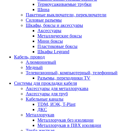
Термоусаживаемые трубки
Шина
Пакетные выключатели, переключатели
Силовые разъемы
Шкафы, боксы и аксессуары
Аксессуары
Металлические боксы
Мини боксы
Пластиковые боксы
Шкафы Legrand
Кабель, провод
Алюминиевый
Медный
Телевизионный, компьютерный, телефонный
Разъемы, переходники TV
Системы для прокладки кабеля
Аксессуары для металлорукава
Аксессуары для труб
Кабельные каналы
TDM, ИЭК, T-Plast
ДКС
Металлорукав
Металлорукав без изоляции
Металлорукав в ПВХ изоляции
Труба жесткая