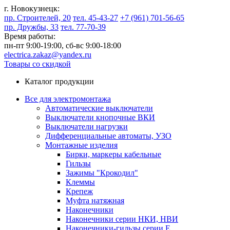
г. Новокузнецк:
пр. Строителей, 20
тел. 45-43-27
+7 (961) 701-56-65
пр. Дружбы, 33
тел. 77-70-39
Время работы:
пн-пт 9:00-19:00,
сб-вс 9:00-18:00
electrica.zakaz@yandex.ru
Товары со скидкой
Каталог продукции
Все для электромонтажа
Автоматические выключатели
Выключатели кнопочные ВКИ
Выключатели нагрузки
Дифференциальные автоматы, УЗО
Монтажные изделия
Бирки, маркеры кабельные
Гильзы
Зажимы "Крокодил"
Клеммы
Крепеж
Муфта натяжная
Наконечники
Наконечники серии НКИ, НВИ
Наконечники-гильзы серии Е