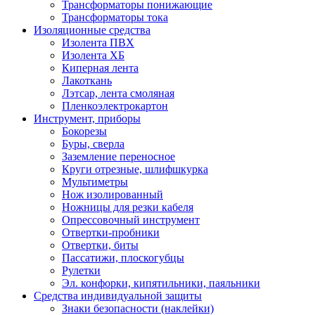
Трансформаторы понижающие
Трансформаторы тока
Изоляционные средства
Изолента ПВХ
Изолента ХБ
Киперная лента
Лакоткань
Лэтсар, лента смоляная
Пленкоэлектрокартон
Инструмент, приборы
Бокорезы
Буры, сверла
Заземление переносное
Круги отрезные, шлифшкурка
Мультиметры
Нож изолированный
Ножницы для резки кабеля
Опрессовочный инструмент
Отвертки-пробники
Отвертки, биты
Пассатижи, плоскогубцы
Рулетки
Эл. конфорки, кипятильники, паяльники
Средства индивидуальной защиты
Знаки безопасности (наклейки)