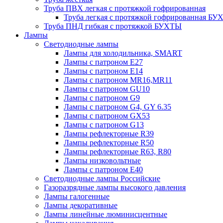
Труба ПВХ легкая с протяжкой гофрированная
Труба легкая с протяжкой гофрированная Б
Труба ПНД гибкая с протяжкой БУХТЫ
Лампы
Светодиодные лампы
Лампы для холодильника, SMART
Лампы с патроном E27
Лампы с патроном Е14
Лампы с патроном MR16,MR11
Лампы с патроном GU10
Лампы с патроном G9
Лампы с патроном G4, GY 6.35
Лампы с патроном GX53
Лампы с патроном G13
Лампы рефлекторные R39
Лампы рефлекторные R50
Лампы рефлекторные R63, R80
Лампы низковольтные
Лампы с патроном Е40
Светодиодные лампы Российские
Газоразрядные лампы высокого давления
Лампы галогенные
Лампы декоративные
Лампы линейные люминисцентные