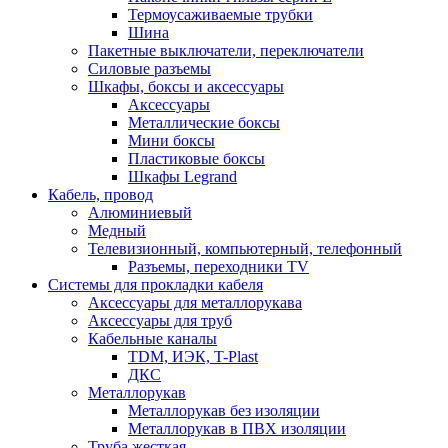
Термоусаживаемые трубки
Шина
Пакетные выключатели, переключатели
Силовые разъемы
Шкафы, боксы и аксессуары
Аксессуары
Металлические боксы
Мини боксы
Пластиковые боксы
Шкафы Legrand
Кабель, провод
Алюминиевый
Медный
Телевизионный, компьютерный, телефонный
Разъемы, переходники TV
Системы для прокладки кабеля
Аксессуары для металлорукава
Аксессуары для труб
Кабельные каналы
TDM, ИЭК, T-Plast
ДКС
Металлорукав
Металлорукав без изоляции
Металлорукав в ПВХ изоляции
Труба жесткая