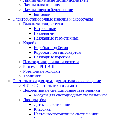
Лампы линейные люминисцентные
Лампы накаливания
Лампы энергосберегающие
Бытовые
Электроустановочные изделия и аксессуары
Выключатели,розетки
Встроенные
Накладные
Накладные герметичные
Коробки
Коробки под бетон
Коробки под гипсокартон
Накладные коробки
Переходники, вилки и розетки
Разъемы РШ-ВШ
Розеточные колодки
Тройники
Светильники для дома, декоративное освещение
ФИТО Светильники и лампы
Декоративные светодиодные светильники
Модули для светодиодных светильников
Люстры, бра
Детские светильники
Классика
Настенно-потолочные светильники