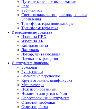
Путевые конечные выключатели
Реле
Рубильники
Светосигнальные индикаторы, кнопки
управления
Трансформаторы понижающие
Трансформаторы тока
Изоляционные средства
Изолента ПВХ
Изолента ХБ
Киперная лента
Лакоткань
Лэтсар, лента смоляная
Пленкоэлектрокартон
Инструмент, приборы
Бокорезы
Буры, сверла
Заземление переносное
Круги отрезные, шлифшкурка
Мультиметры
Нож изолированный
Ножницы для резки кабеля
Опрессовочный инструмент
Отвертки-пробники
Отвертки, биты