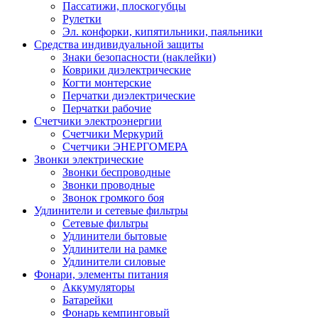
Пассатижи, плоскогубцы
Рулетки
Эл. конфорки, кипятильники, паяльники
Средства индивидуальной защиты
Знаки безопасности (наклейки)
Коврики диэлектрические
Когти монтерские
Перчатки диэлектрические
Перчатки рабочие
Счетчики электроэнергии
Счетчики Меркурий
Счетчики ЭНЕРГОМЕРА
Звонки электрические
Звонки беспроводные
Звонки проводные
Звонок громкого боя
Удлинители и сетевые фильтры
Сетевые фильтры
Удлинители бытовые
Удлинители на рамке
Удлинители силовые
Фонари, элементы питания
Аккумуляторы
Батарейки
Фонарь кемпинговый