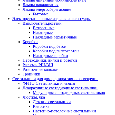
Лампы линейные люминисцентные
Лампы накаливания
Лампы энергосберегающие
Бытовые
Электроустановочные изделия и аксессуары
Выключатели,розетки
Встроенные
Накладные
Накладные герметичные
Коробки
Коробки под бетон
Коробки под гипсокартон
Накладные коробки
Переходники, вилки и розетки
Разъемы РШ-ВШ
Розеточные колодки
Тройники
Светильники для дома, декоративное освещение
ФИТО Светильники и лампы
Декоративные светодиодные светильники
Модули для светодиодных светильников
Люстры, бра
Детские светильники
Классика
Настенно-потолочные светильники