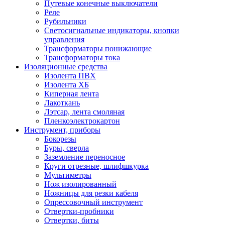
Путевые конечные выключатели
Реле
Рубильники
Светосигнальные индикаторы, кнопки
управления
Трансформаторы понижающие
Трансформаторы тока
Изоляционные средства
Изолента ПВХ
Изолента ХБ
Киперная лента
Лакоткань
Лэтсар, лента смоляная
Пленкоэлектрокартон
Инструмент, приборы
Бокорезы
Буры, сверла
Заземление переносное
Круги отрезные, шлифшкурка
Мультиметры
Нож изолированный
Ножницы для резки кабеля
Опрессовочный инструмент
Отвертки-пробники
Отвертки, биты