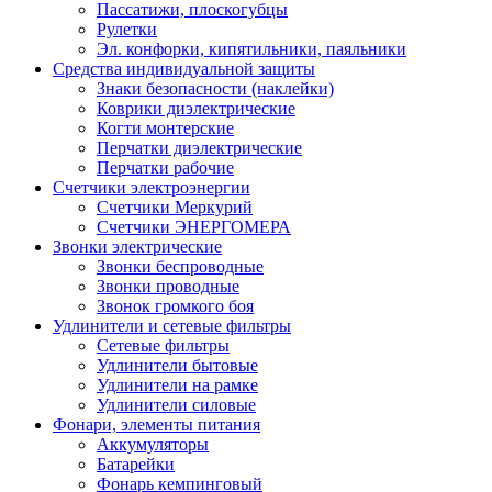
Пассатижи, плоскогубцы
Рулетки
Эл. конфорки, кипятильники, паяльники
Средства индивидуальной защиты
Знаки безопасности (наклейки)
Коврики диэлектрические
Когти монтерские
Перчатки диэлектрические
Перчатки рабочие
Счетчики электроэнергии
Счетчики Меркурий
Счетчики ЭНЕРГОМЕРА
Звонки электрические
Звонки беспроводные
Звонки проводные
Звонок громкого боя
Удлинители и сетевые фильтры
Сетевые фильтры
Удлинители бытовые
Удлинители на рамке
Удлинители силовые
Фонари, элементы питания
Аккумуляторы
Батарейки
Фонарь кемпинговый