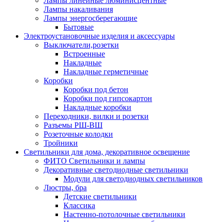
Лампы линейные люминисцентные
Лампы накаливания
Лампы энергосберегающие
Бытовые
Электроустановочные изделия и аксессуары
Выключатели,розетки
Встроенные
Накладные
Накладные герметичные
Коробки
Коробки под бетон
Коробки под гипсокартон
Накладные коробки
Переходники, вилки и розетки
Разъемы РШ-ВШ
Розеточные колодки
Тройники
Светильники для дома, декоративное освещение
ФИТО Светильники и лампы
Декоративные светодиодные светильники
Модули для светодиодных светильников
Люстры, бра
Детские светильники
Классика
Настенно-потолочные светильники