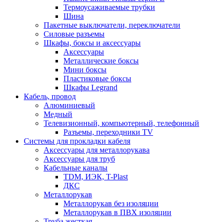
Термоусаживаемые трубки
Шина
Пакетные выключатели, переключатели
Силовые разъемы
Шкафы, боксы и аксессуары
Аксессуары
Металлические боксы
Мини боксы
Пластиковые боксы
Шкафы Legrand
Кабель, провод
Алюминиевый
Медный
Телевизионный, компьютерный, телефонный
Разъемы, переходники TV
Системы для прокладки кабеля
Аксессуары для металлорукава
Аксессуары для труб
Кабельные каналы
TDM, ИЭК, T-Plast
ДКС
Металлорукав
Металлорукав без изоляции
Металлорукав в ПВХ изоляции
Труба жесткая