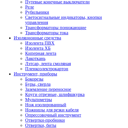
Путевые конечные выключатели
Реле
Рубильники
Светосигнальные индикаторы, кнопки
управления
Трансформаторы понижающие
Трансформаторы тока
Изоляционные средства
Изолента ПВХ
Изолента ХБ
Киперная лента
Лакоткань
Лэтсар, лента смоляная
Пленкоэлектрокартон
Инструмент, приборы
Бокорезы
Буры, сверла
Заземление переносное
Круги отрезные, шлифшкурка
Мультиметры
Нож изолированный
Ножницы для резки кабеля
Опрессовочный инструмент
Отвертки-пробники
Отвертки, биты