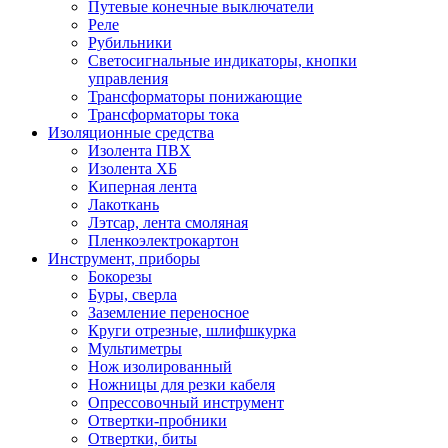
Путевые конечные выключатели
Реле
Рубильники
Светосигнальные индикаторы, кнопки
управления
Трансформаторы понижающие
Трансформаторы тока
Изоляционные средства
Изолента ПВХ
Изолента ХБ
Киперная лента
Лакоткань
Лэтсар, лента смоляная
Пленкоэлектрокартон
Инструмент, приборы
Бокорезы
Буры, сверла
Заземление переносное
Круги отрезные, шлифшкурка
Мультиметры
Нож изолированный
Ножницы для резки кабеля
Опрессовочный инструмент
Отвертки-пробники
Отвертки, биты