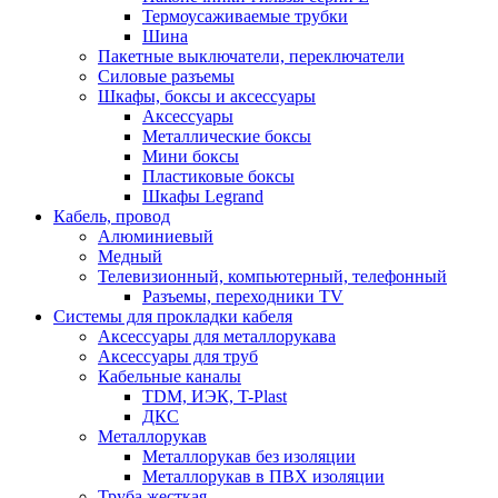
Термоусаживаемые трубки
Шина
Пакетные выключатели, переключатели
Силовые разъемы
Шкафы, боксы и аксессуары
Аксессуары
Металлические боксы
Мини боксы
Пластиковые боксы
Шкафы Legrand
Кабель, провод
Алюминиевый
Медный
Телевизионный, компьютерный, телефонный
Разъемы, переходники TV
Системы для прокладки кабеля
Аксессуары для металлорукава
Аксессуары для труб
Кабельные каналы
TDM, ИЭК, T-Plast
ДКС
Металлорукав
Металлорукав без изоляции
Металлорукав в ПВХ изоляции
Труба жесткая