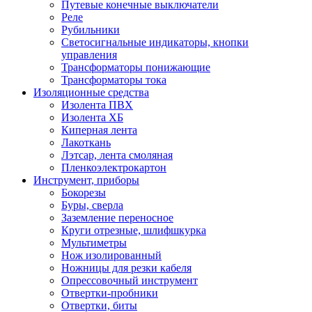
Путевые конечные выключатели
Реле
Рубильники
Светосигнальные индикаторы, кнопки
управления
Трансформаторы понижающие
Трансформаторы тока
Изоляционные средства
Изолента ПВХ
Изолента ХБ
Киперная лента
Лакоткань
Лэтсар, лента смоляная
Пленкоэлектрокартон
Инструмент, приборы
Бокорезы
Буры, сверла
Заземление переносное
Круги отрезные, шлифшкурка
Мультиметры
Нож изолированный
Ножницы для резки кабеля
Опрессовочный инструмент
Отвертки-пробники
Отвертки, биты