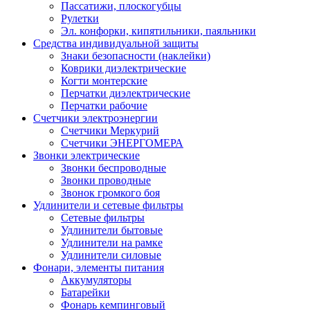
Пассатижи, плоскогубцы
Рулетки
Эл. конфорки, кипятильники, паяльники
Средства индивидуальной защиты
Знаки безопасности (наклейки)
Коврики диэлектрические
Когти монтерские
Перчатки диэлектрические
Перчатки рабочие
Счетчики электроэнергии
Счетчики Меркурий
Счетчики ЭНЕРГОМЕРА
Звонки электрические
Звонки беспроводные
Звонки проводные
Звонок громкого боя
Удлинители и сетевые фильтры
Сетевые фильтры
Удлинители бытовые
Удлинители на рамке
Удлинители силовые
Фонари, элементы питания
Аккумуляторы
Батарейки
Фонарь кемпинговый