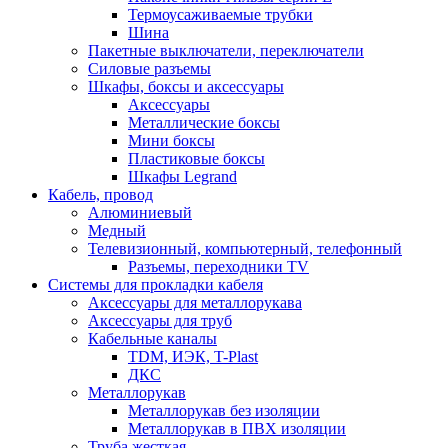
Термоусаживаемые трубки
Шина
Пакетные выключатели, переключатели
Силовые разъемы
Шкафы, боксы и аксессуары
Аксессуары
Металлические боксы
Мини боксы
Пластиковые боксы
Шкафы Legrand
Кабель, провод
Алюминиевый
Медный
Телевизионный, компьютерный, телефонный
Разъемы, переходники TV
Системы для прокладки кабеля
Аксессуары для металлорукава
Аксессуары для труб
Кабельные каналы
TDM, ИЭК, T-Plast
ДКС
Металлорукав
Металлорукав без изоляции
Металлорукав в ПВХ изоляции
Труба жесткая