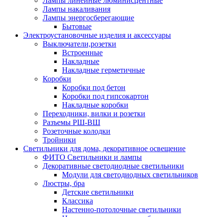
Лампы линейные люминисцентные
Лампы накаливания
Лампы энергосберегающие
Бытовые
Электроустановочные изделия и аксессуары
Выключатели,розетки
Встроенные
Накладные
Накладные герметичные
Коробки
Коробки под бетон
Коробки под гипсокартон
Накладные коробки
Переходники, вилки и розетки
Разъемы РШ-ВШ
Розеточные колодки
Тройники
Светильники для дома, декоративное освещение
ФИТО Светильники и лампы
Декоративные светодиодные светильники
Модули для светодиодных светильников
Люстры, бра
Детские светильники
Классика
Настенно-потолочные светильники