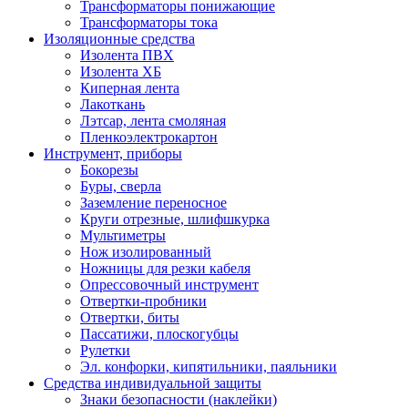
Трансформаторы понижающие
Трансформаторы тока
Изоляционные средства
Изолента ПВХ
Изолента ХБ
Киперная лента
Лакоткань
Лэтсар, лента смоляная
Пленкоэлектрокартон
Инструмент, приборы
Бокорезы
Буры, сверла
Заземление переносное
Круги отрезные, шлифшкурка
Мультиметры
Нож изолированный
Ножницы для резки кабеля
Опрессовочный инструмент
Отвертки-пробники
Отвертки, биты
Пассатижи, плоскогубцы
Рулетки
Эл. конфорки, кипятильники, паяльники
Средства индивидуальной защиты
Знаки безопасности (наклейки)