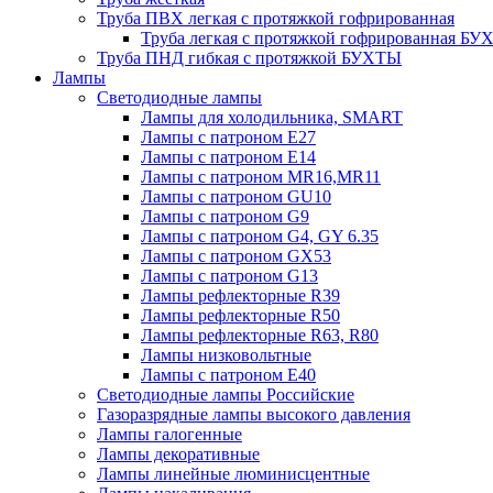
Труба ПВХ легкая с протяжкой гофрированная
Труба легкая с протяжкой гофрированная Б
Труба ПНД гибкая с протяжкой БУХТЫ
Лампы
Светодиодные лампы
Лампы для холодильника, SMART
Лампы с патроном E27
Лампы с патроном Е14
Лампы с патроном MR16,MR11
Лампы с патроном GU10
Лампы с патроном G9
Лампы с патроном G4, GY 6.35
Лампы с патроном GX53
Лампы с патроном G13
Лампы рефлекторные R39
Лампы рефлекторные R50
Лампы рефлекторные R63, R80
Лампы низковольтные
Лампы с патроном Е40
Светодиодные лампы Российские
Газоразрядные лампы высокого давления
Лампы галогенные
Лампы декоративные
Лампы линейные люминисцентные