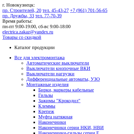
г. Новокузнецк:
пр. Строителей, 20
тел. 45-43-27
+7 (961) 701-56-65
пр. Дружбы, 33
тел. 77-70-39
Время работы:
пн-пт 9:00-19:00,
сб-вс 9:00-18:00
electrica.zakaz@yandex.ru
Товары со скидкой
Каталог продукции
Все для электромонтажа
Автоматические выключатели
Выключатели кнопочные ВКИ
Выключатели нагрузки
Дифференциальные автоматы, УЗО
Монтажные изделия
Бирки, маркеры кабельные
Гильзы
Зажимы "Крокодил"
Клеммы
Крепеж
Муфта натяжная
Наконечники
Наконечники серии НКИ, НВИ
Наконечники-гильзы серии Е