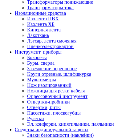
Трансформаторы понижающие
Трансформаторы тока
Изоляционные средства
Изолента ПВХ
Изолента ХБ
Киперная лента
Лакоткань
Лэтсар, лента смоляная
Пленкоэлектрокартон
Инструмент, приборы
Бокорезы
Буры, сверла
Заземление переносное
Круги отрезные, шлифшкурка
Мультиметры
Нож изолированный
Ножницы для резки кабеля
Опрессовочный инструмент
Отвертки-пробники
Отвертки, биты
Пассатижи, плоскогубцы
Рулетки
Эл. конфорки, кипятильники, паяльники
Средства индивидуальной защиты
Знаки безопасности (наклейки)