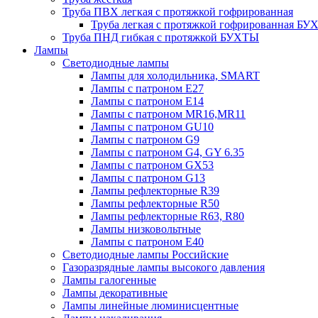
Труба ПВХ легкая с протяжкой гофрированная
Труба легкая с протяжкой гофрированная Б
Труба ПНД гибкая с протяжкой БУХТЫ
Лампы
Светодиодные лампы
Лампы для холодильника, SMART
Лампы с патроном E27
Лампы с патроном Е14
Лампы с патроном MR16,MR11
Лампы с патроном GU10
Лампы с патроном G9
Лампы с патроном G4, GY 6.35
Лампы с патроном GX53
Лампы с патроном G13
Лампы рефлекторные R39
Лампы рефлекторные R50
Лампы рефлекторные R63, R80
Лампы низковольтные
Лампы с патроном Е40
Светодиодные лампы Российские
Газоразрядные лампы высокого давления
Лампы галогенные
Лампы декоративные
Лампы линейные люминисцентные