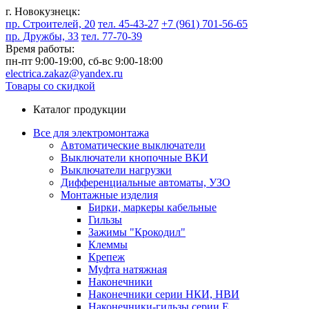
г. Новокузнецк:
пр. Строителей, 20
тел. 45-43-27
+7 (961) 701-56-65
пр. Дружбы, 33
тел. 77-70-39
Время работы:
пн-пт 9:00-19:00,
сб-вс 9:00-18:00
electrica.zakaz@yandex.ru
Товары со скидкой
Каталог продукции
Все для электромонтажа
Автоматические выключатели
Выключатели кнопочные ВКИ
Выключатели нагрузки
Дифференциальные автоматы, УЗО
Монтажные изделия
Бирки, маркеры кабельные
Гильзы
Зажимы "Крокодил"
Клеммы
Крепеж
Муфта натяжная
Наконечники
Наконечники серии НКИ, НВИ
Наконечники-гильзы серии Е