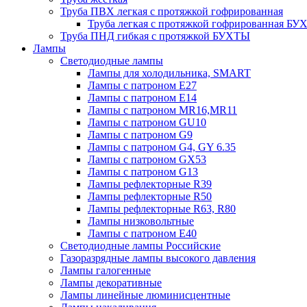
Труба ПВХ легкая с протяжкой гофрированная
Труба легкая с протяжкой гофрированная Б
Труба ПНД гибкая с протяжкой БУХТЫ
Лампы
Светодиодные лампы
Лампы для холодильника, SMART
Лампы с патроном E27
Лампы с патроном Е14
Лампы с патроном MR16,MR11
Лампы с патроном GU10
Лампы с патроном G9
Лампы с патроном G4, GY 6.35
Лампы с патроном GX53
Лампы с патроном G13
Лампы рефлекторные R39
Лампы рефлекторные R50
Лампы рефлекторные R63, R80
Лампы низковольтные
Лампы с патроном Е40
Светодиодные лампы Российские
Газоразрядные лампы высокого давления
Лампы галогенные
Лампы декоративные
Лампы линейные люминисцентные