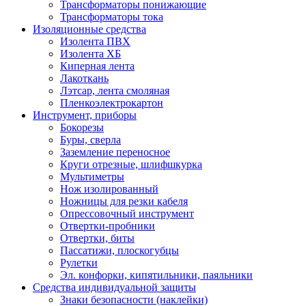
Трансформаторы понижающие
Трансформаторы тока
Изоляционные средства
Изолента ПВХ
Изолента ХБ
Киперная лента
Лакоткань
Лэтсар, лента смоляная
Пленкоэлектрокартон
Инструмент, приборы
Бокорезы
Буры, сверла
Заземление переносное
Круги отрезные, шлифшкурка
Мультиметры
Нож изолированный
Ножницы для резки кабеля
Опрессовочный инструмент
Отвертки-пробники
Отвертки, биты
Пассатижи, плоскогубцы
Рулетки
Эл. конфорки, кипятильники, паяльники
Средства индивидуальной защиты
Знаки безопасности (наклейки)