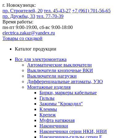
г. Новокузнецк:
пр. Строителей, 20
тел. 45-43-27
+7 (961) 701-56-65
пр. Дружбы, 33
тел. 77-70-39
Время работы:
пн-пт 9:00-19:00,
сб-вс 9:00-18:00
electrica.zakaz@yandex.ru
Товары со скидкой
Каталог продукции
Все для электромонтажа
Автоматические выключатели
Выключатели кнопочные ВКИ
Выключатели нагрузки
Дифференциальные автоматы, УЗО
Монтажные изделия
Бирки, маркеры кабельные
Гильзы
Зажимы "Крокодил"
Клеммы
Крепеж
Муфта натяжная
Наконечники
Наконечники серии НКИ, НВИ
Наконечники-гильзы серии Е