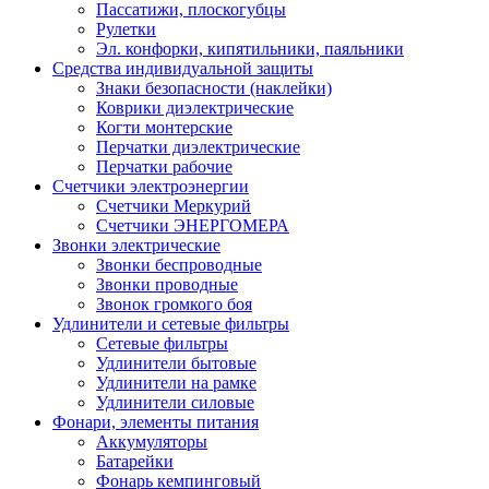
Пассатижи, плоскогубцы
Рулетки
Эл. конфорки, кипятильники, паяльники
Средства индивидуальной защиты
Знаки безопасности (наклейки)
Коврики диэлектрические
Когти монтерские
Перчатки диэлектрические
Перчатки рабочие
Счетчики электроэнергии
Счетчики Меркурий
Счетчики ЭНЕРГОМЕРА
Звонки электрические
Звонки беспроводные
Звонки проводные
Звонок громкого боя
Удлинители и сетевые фильтры
Сетевые фильтры
Удлинители бытовые
Удлинители на рамке
Удлинители силовые
Фонари, элементы питания
Аккумуляторы
Батарейки
Фонарь кемпинговый