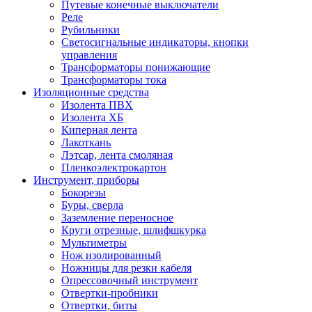
Путевые конечные выключатели
Реле
Рубильники
Светосигнальные индикаторы, кнопки
управления
Трансформаторы понижающие
Трансформаторы тока
Изоляционные средства
Изолента ПВХ
Изолента ХБ
Киперная лента
Лакоткань
Лэтсар, лента смоляная
Пленкоэлектрокартон
Инструмент, приборы
Бокорезы
Буры, сверла
Заземление переносное
Круги отрезные, шлифшкурка
Мультиметры
Нож изолированный
Ножницы для резки кабеля
Опрессовочный инструмент
Отвертки-пробники
Отвертки, биты