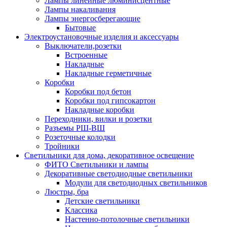
Лампы линейные люминисцентные
Лампы накаливания
Лампы энергосберегающие
Бытовые
Электроустановочные изделия и аксессуары
Выключатели,розетки
Встроенные
Накладные
Накладные герметичные
Коробки
Коробки под бетон
Коробки под гипсокартон
Накладные коробки
Переходники, вилки и розетки
Разъемы РШ-ВШ
Розеточные колодки
Тройники
Светильники для дома, декоративное освещение
ФИТО Светильники и лампы
Декоративные светодиодные светильники
Модули для светодиодных светильников
Люстры, бра
Детские светильники
Классика
Настенно-потолочные светильники