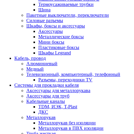
Термоусаживаемые трубки
Шина
Пакетные выключатели, переключатели
Силовые разъемы
Шкафы, боксы и аксессуары
Аксессуары
Металлические боксы
Мини боксы
Пластиковые боксы
Шкафы Legrand
Кабель, провод
Алюминиевый
Медный
Телевизионный, компьютерный, телефонный
Разъемы, переходники TV
Системы для прокладки кабеля
Аксессуары для металлорукава
Аксессуары для труб
Кабельные каналы
TDM, ИЭК, T-Plast
ДКС
Металлорукав
Металлорукав без изоляции
Металлорукав в ПВХ изоляции
Труба жесткая