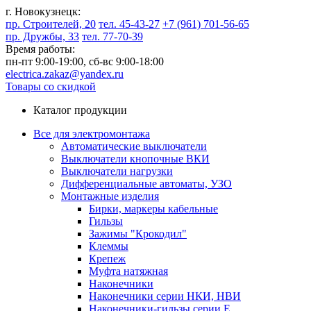
г. Новокузнецк:
пр. Строителей, 20
тел. 45-43-27
+7 (961) 701-56-65
пр. Дружбы, 33
тел. 77-70-39
Время работы:
пн-пт 9:00-19:00,
сб-вс 9:00-18:00
electrica.zakaz@yandex.ru
Товары со скидкой
Каталог продукции
Все для электромонтажа
Автоматические выключатели
Выключатели кнопочные ВКИ
Выключатели нагрузки
Дифференциальные автоматы, УЗО
Монтажные изделия
Бирки, маркеры кабельные
Гильзы
Зажимы "Крокодил"
Клеммы
Крепеж
Муфта натяжная
Наконечники
Наконечники серии НКИ, НВИ
Наконечники-гильзы серии Е