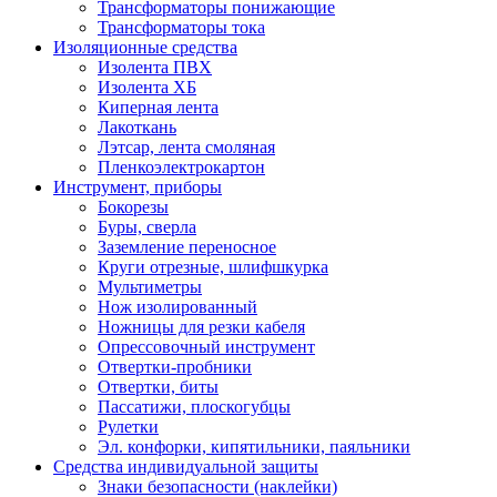
Трансформаторы понижающие
Трансформаторы тока
Изоляционные средства
Изолента ПВХ
Изолента ХБ
Киперная лента
Лакоткань
Лэтсар, лента смоляная
Пленкоэлектрокартон
Инструмент, приборы
Бокорезы
Буры, сверла
Заземление переносное
Круги отрезные, шлифшкурка
Мультиметры
Нож изолированный
Ножницы для резки кабеля
Опрессовочный инструмент
Отвертки-пробники
Отвертки, биты
Пассатижи, плоскогубцы
Рулетки
Эл. конфорки, кипятильники, паяльники
Средства индивидуальной защиты
Знаки безопасности (наклейки)