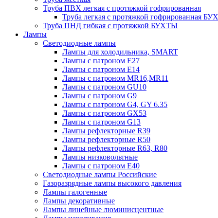
Труба ПВХ легкая с протяжкой гофрированная
Труба легкая с протяжкой гофрированная Б
Труба ПНД гибкая с протяжкой БУХТЫ
Лампы
Светодиодные лампы
Лампы для холодильника, SMART
Лампы с патроном E27
Лампы с патроном Е14
Лампы с патроном MR16,MR11
Лампы с патроном GU10
Лампы с патроном G9
Лампы с патроном G4, GY 6.35
Лампы с патроном GX53
Лампы с патроном G13
Лампы рефлекторные R39
Лампы рефлекторные R50
Лампы рефлекторные R63, R80
Лампы низковольтные
Лампы с патроном Е40
Светодиодные лампы Российские
Газоразрядные лампы высокого давления
Лампы галогенные
Лампы декоративные
Лампы линейные люминисцентные