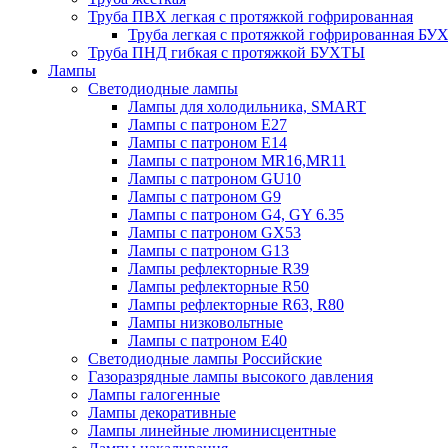
Труба ПВХ легкая с протяжкой гофрированная
Труба легкая с протяжкой гофрированная Б
Труба ПНД гибкая с протяжкой БУХТЫ
Лампы
Светодиодные лампы
Лампы для холодильника, SMART
Лампы с патроном E27
Лампы с патроном Е14
Лампы с патроном MR16,MR11
Лампы с патроном GU10
Лампы с патроном G9
Лампы с патроном G4, GY 6.35
Лампы с патроном GX53
Лампы с патроном G13
Лампы рефлекторные R39
Лампы рефлекторные R50
Лампы рефлекторные R63, R80
Лампы низковольтные
Лампы с патроном Е40
Светодиодные лампы Российские
Газоразрядные лампы высокого давления
Лампы галогенные
Лампы декоративные
Лампы линейные люминисцентные