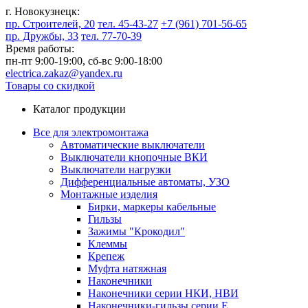
г. Новокузнецк:
пр. Строителей, 20
тел. 45-43-27
+7 (961) 701-56-65
пр. Дружбы, 33
тел. 77-70-39
Время работы:
пн-пт 9:00-19:00,
сб-вс 9:00-18:00
electrica.zakaz@yandex.ru
Товары со скидкой
Каталог продукции
Все для электромонтажа
Автоматические выключатели
Выключатели кнопочные ВКИ
Выключатели нагрузки
Дифференциальные автоматы, УЗО
Монтажные изделия
Бирки, маркеры кабельные
Гильзы
Зажимы "Крокодил"
Клеммы
Крепеж
Муфта натяжная
Наконечники
Наконечники серии НКИ, НВИ
Наконечники-гильзы серии Е