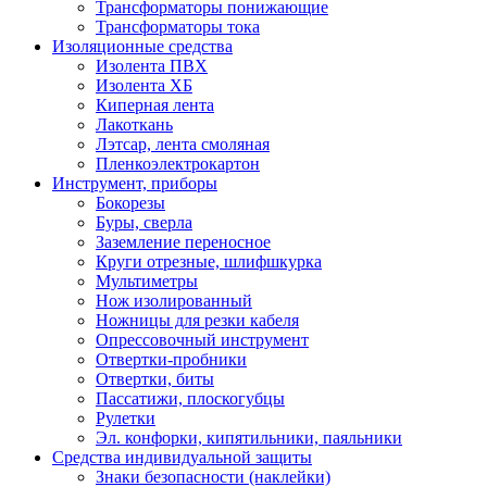
Трансформаторы понижающие
Трансформаторы тока
Изоляционные средства
Изолента ПВХ
Изолента ХБ
Киперная лента
Лакоткань
Лэтсар, лента смоляная
Пленкоэлектрокартон
Инструмент, приборы
Бокорезы
Буры, сверла
Заземление переносное
Круги отрезные, шлифшкурка
Мультиметры
Нож изолированный
Ножницы для резки кабеля
Опрессовочный инструмент
Отвертки-пробники
Отвертки, биты
Пассатижи, плоскогубцы
Рулетки
Эл. конфорки, кипятильники, паяльники
Средства индивидуальной защиты
Знаки безопасности (наклейки)