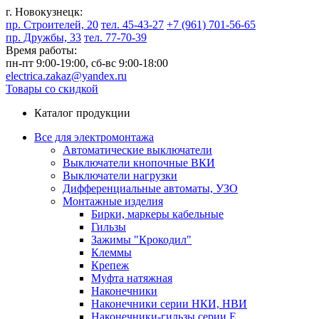
г. Новокузнецк:
пр. Строителей, 20
тел. 45-43-27
+7 (961) 701-56-65
пр. Дружбы, 33
тел. 77-70-39
Время работы:
пн-пт 9:00-19:00,
сб-вс 9:00-18:00
electrica.zakaz@yandex.ru
Товары со скидкой
Каталог продукции
Все для электромонтажа
Автоматические выключатели
Выключатели кнопочные ВКИ
Выключатели нагрузки
Дифференциальные автоматы, УЗО
Монтажные изделия
Бирки, маркеры кабельные
Гильзы
Зажимы "Крокодил"
Клеммы
Крепеж
Муфта натяжная
Наконечники
Наконечники серии НКИ, НВИ
Наконечники-гильзы серии Е