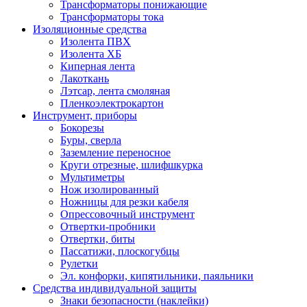
Трансформаторы понижающие
Трансформаторы тока
Изоляционные средства
Изолента ПВХ
Изолента ХБ
Киперная лента
Лакоткань
Лэтсар, лента смоляная
Пленкоэлектрокартон
Инструмент, приборы
Бокорезы
Буры, сверла
Заземление переносное
Круги отрезные, шлифшкурка
Мультиметры
Нож изолированный
Ножницы для резки кабеля
Опрессовочный инструмент
Отвертки-пробники
Отвертки, биты
Пассатижи, плоскогубцы
Рулетки
Эл. конфорки, кипятильники, паяльники
Средства индивидуальной защиты
Знаки безопасности (наклейки)