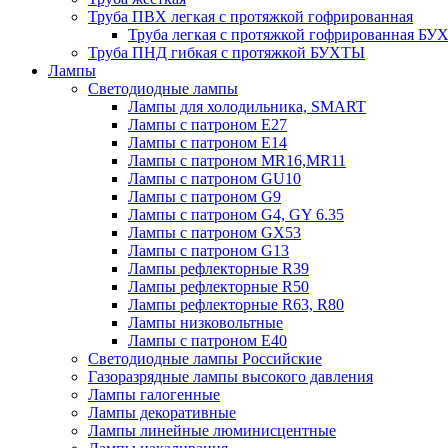
Труба ПВХ легкая с протяжкой гофрированная
Труба легкая с протяжкой гофрированная Б
Труба ПНД гибкая с протяжкой БУХТЫ
Лампы
Светодиодные лампы
Лампы для холодильника, SMART
Лампы с патроном E27
Лампы с патроном Е14
Лампы с патроном MR16,MR11
Лампы с патроном GU10
Лампы с патроном G9
Лампы с патроном G4, GY 6.35
Лампы с патроном GX53
Лампы с патроном G13
Лампы рефлекторные R39
Лампы рефлекторные R50
Лампы рефлекторные R63, R80
Лампы низковольтные
Лампы с патроном Е40
Светодиодные лампы Российские
Газоразрядные лампы высокого давления
Лампы галогенные
Лампы декоративные
Лампы линейные люминисцентные