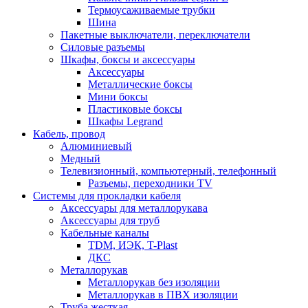
Термоусаживаемые трубки
Шина
Пакетные выключатели, переключатели
Силовые разъемы
Шкафы, боксы и аксессуары
Аксессуары
Металлические боксы
Мини боксы
Пластиковые боксы
Шкафы Legrand
Кабель, провод
Алюминиевый
Медный
Телевизионный, компьютерный, телефонный
Разъемы, переходники TV
Системы для прокладки кабеля
Аксессуары для металлорукава
Аксессуары для труб
Кабельные каналы
TDM, ИЭК, T-Plast
ДКС
Металлорукав
Металлорукав без изоляции
Металлорукав в ПВХ изоляции
Труба жесткая