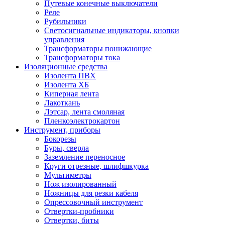
Путевые конечные выключатели
Реле
Рубильники
Светосигнальные индикаторы, кнопки
управления
Трансформаторы понижающие
Трансформаторы тока
Изоляционные средства
Изолента ПВХ
Изолента ХБ
Киперная лента
Лакоткань
Лэтсар, лента смоляная
Пленкоэлектрокартон
Инструмент, приборы
Бокорезы
Буры, сверла
Заземление переносное
Круги отрезные, шлифшкурка
Мультиметры
Нож изолированный
Ножницы для резки кабеля
Опрессовочный инструмент
Отвертки-пробники
Отвертки, биты