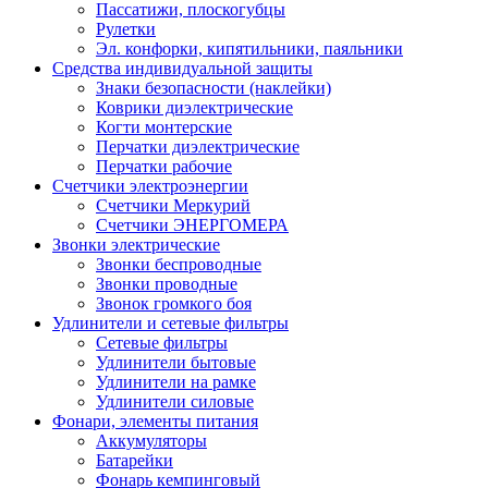
Пассатижи, плоскогубцы
Рулетки
Эл. конфорки, кипятильники, паяльники
Средства индивидуальной защиты
Знаки безопасности (наклейки)
Коврики диэлектрические
Когти монтерские
Перчатки диэлектрические
Перчатки рабочие
Счетчики электроэнергии
Счетчики Меркурий
Счетчики ЭНЕРГОМЕРА
Звонки электрические
Звонки беспроводные
Звонки проводные
Звонок громкого боя
Удлинители и сетевые фильтры
Сетевые фильтры
Удлинители бытовые
Удлинители на рамке
Удлинители силовые
Фонари, элементы питания
Аккумуляторы
Батарейки
Фонарь кемпинговый