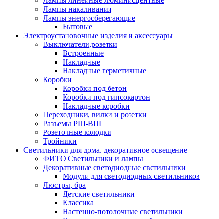
Лампы линейные люминисцентные
Лампы накаливания
Лампы энергосберегающие
Бытовые
Электроустановочные изделия и аксессуары
Выключатели,розетки
Встроенные
Накладные
Накладные герметичные
Коробки
Коробки под бетон
Коробки под гипсокартон
Накладные коробки
Переходники, вилки и розетки
Разъемы РШ-ВШ
Розеточные колодки
Тройники
Светильники для дома, декоративное освещение
ФИТО Светильники и лампы
Декоративные светодиодные светильники
Модули для светодиодных светильников
Люстры, бра
Детские светильники
Классика
Настенно-потолочные светильники