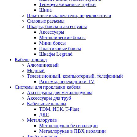
Термоусаживаемые трубки
Шина
Пакетные выключатели, переключатели
Силовые разъемы
Шкафы, боксы и аксессуары
Аксессуары
Металлические боксы
Мини боксы
Пластиковые боксы
Шкафы Legrand
Кабель, провод
Алюминиевый
Медный
Телевизионный, компьютерный, телефонный
Разъемы, переходники TV
Системы для прокладки кабеля
Аксессуары для металлорукава
Аксессуары для труб
Кабельные каналы
TDM, ИЭК, T-Plast
ДКС
Металлорукав
Металлорукав без изоляции
Металлорукав в ПВХ изоляции
Труба жесткая