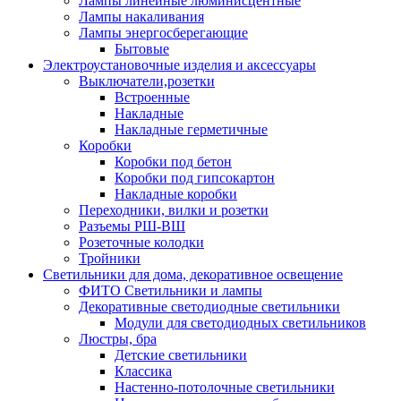
Лампы линейные люминисцентные
Лампы накаливания
Лампы энергосберегающие
Бытовые
Электроустановочные изделия и аксессуары
Выключатели,розетки
Встроенные
Накладные
Накладные герметичные
Коробки
Коробки под бетон
Коробки под гипсокартон
Накладные коробки
Переходники, вилки и розетки
Разъемы РШ-ВШ
Розеточные колодки
Тройники
Светильники для дома, декоративное освещение
ФИТО Светильники и лампы
Декоративные светодиодные светильники
Модули для светодиодных светильников
Люстры, бра
Детские светильники
Классика
Настенно-потолочные светильники