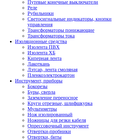
Путевые конечные выключатели
Реле
Рубильники
Светосигнальные индикаторы, кнопки
управления
Трансформаторы понижающие
Трансформаторы тока
Изоляционные средства
Изолента ПВХ
Изолента ХБ
Киперная лента
Лакоткань
Лэтсар, лента смоляная
Пленкоэлектрокартон
Инструмент, приборы
Бокорезы
Буры, сверла
Заземление переносное
Круги отрезные, шлифшкурка
Мультиметры
Нож изолированный
Ножницы для резки кабеля
Опрессовочный инструмент
Отвертки-пробники
Отвертки, биты