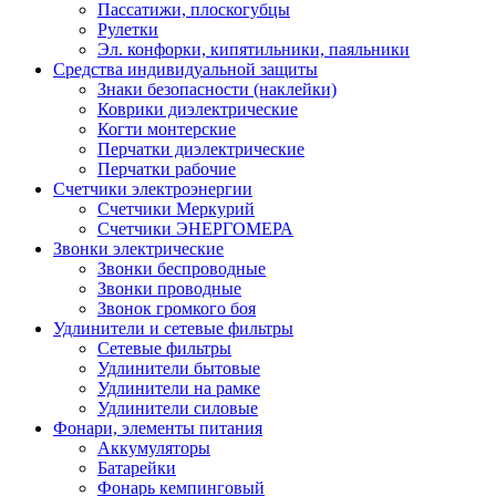
Пассатижи, плоскогубцы
Рулетки
Эл. конфорки, кипятильники, паяльники
Средства индивидуальной защиты
Знаки безопасности (наклейки)
Коврики диэлектрические
Когти монтерские
Перчатки диэлектрические
Перчатки рабочие
Счетчики электроэнергии
Счетчики Меркурий
Счетчики ЭНЕРГОМЕРА
Звонки электрические
Звонки беспроводные
Звонки проводные
Звонок громкого боя
Удлинители и сетевые фильтры
Сетевые фильтры
Удлинители бытовые
Удлинители на рамке
Удлинители силовые
Фонари, элементы питания
Аккумуляторы
Батарейки
Фонарь кемпинговый