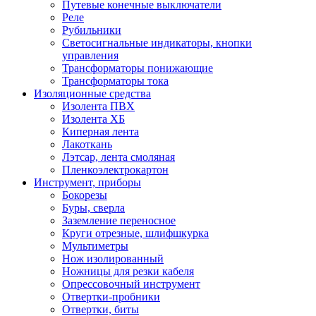
Путевые конечные выключатели
Реле
Рубильники
Светосигнальные индикаторы, кнопки
управления
Трансформаторы понижающие
Трансформаторы тока
Изоляционные средства
Изолента ПВХ
Изолента ХБ
Киперная лента
Лакоткань
Лэтсар, лента смоляная
Пленкоэлектрокартон
Инструмент, приборы
Бокорезы
Буры, сверла
Заземление переносное
Круги отрезные, шлифшкурка
Мультиметры
Нож изолированный
Ножницы для резки кабеля
Опрессовочный инструмент
Отвертки-пробники
Отвертки, биты