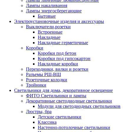
Лампы линейные люминисцентные
Лампы накаливания
Лампы энергосберегающие
Бытовые
Электроустановочные изделия и аксессуары
Выключатели,розетки
Встроенные
Накладные
Накладные герметичные
Коробки
Коробки под бетон
Коробки под гипсокартон
Накладные коробки
Переходники, вилки и розетки
Разъемы РШ-ВШ
Розеточные колодки
Тройники
Светильники для дома, декоративное освещение
ФИТО Светильники и лампы
Декоративные светодиодные светильники
Модули для светодиодных светильников
Люстры, бра
Детские светильники
Классика
Настенно-потолочные светильники