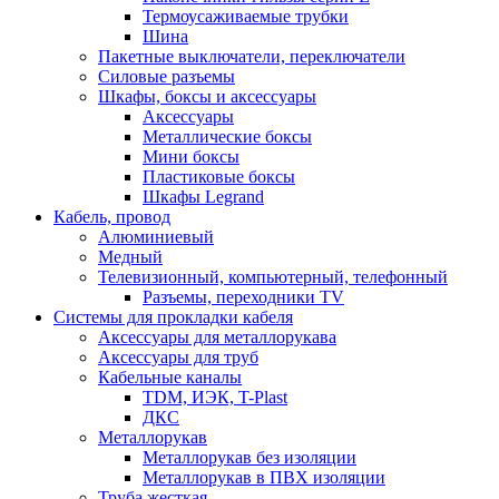
Термоусаживаемые трубки
Шина
Пакетные выключатели, переключатели
Силовые разъемы
Шкафы, боксы и аксессуары
Аксессуары
Металлические боксы
Мини боксы
Пластиковые боксы
Шкафы Legrand
Кабель, провод
Алюминиевый
Медный
Телевизионный, компьютерный, телефонный
Разъемы, переходники TV
Системы для прокладки кабеля
Аксессуары для металлорукава
Аксессуары для труб
Кабельные каналы
TDM, ИЭК, T-Plast
ДКС
Металлорукав
Металлорукав без изоляции
Металлорукав в ПВХ изоляции
Труба жесткая