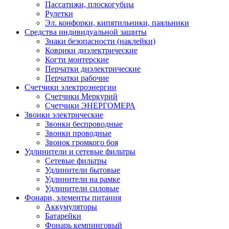
Пассатижи, плоскогубцы
Рулетки
Эл. конфорки, кипятильники, паяльники
Средства индивидуальной защиты
Знаки безопасности (наклейки)
Коврики диэлектрические
Когти монтерские
Перчатки диэлектрические
Перчатки рабочие
Счетчики электроэнергии
Счетчики Меркурий
Счетчики ЭНЕРГОМЕРА
Звонки электрические
Звонки беспроводные
Звонки проводные
Звонок громкого боя
Удлинители и сетевые фильтры
Сетевые фильтры
Удлинители бытовые
Удлинители на рамке
Удлинители силовые
Фонари, элементы питания
Аккумуляторы
Батарейки
Фонарь кемпинговый