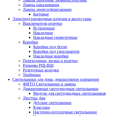
Лампы линейные люминисцентные
Лампы накаливания
Лампы энергосберегающие
Бытовые
Электроустановочные изделия и аксессуары
Выключатели,розетки
Встроенные
Накладные
Накладные герметичные
Коробки
Коробки под бетон
Коробки под гипсокартон
Накладные коробки
Переходники, вилки и розетки
Разъемы РШ-ВШ
Розеточные колодки
Тройники
Светильники для дома, декоративное освещение
ФИТО Светильники и лампы
Декоративные светодиодные светильники
Модули для светодиодных светильников
Люстры, бра
Детские светильники
Классика
Настенно-потолочные светильники