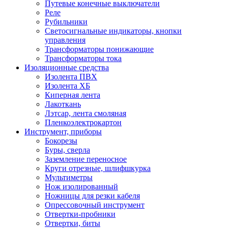
Путевые конечные выключатели
Реле
Рубильники
Светосигнальные индикаторы, кнопки
управления
Трансформаторы понижающие
Трансформаторы тока
Изоляционные средства
Изолента ПВХ
Изолента ХБ
Киперная лента
Лакоткань
Лэтсар, лента смоляная
Пленкоэлектрокартон
Инструмент, приборы
Бокорезы
Буры, сверла
Заземление переносное
Круги отрезные, шлифшкурка
Мультиметры
Нож изолированный
Ножницы для резки кабеля
Опрессовочный инструмент
Отвертки-пробники
Отвертки, биты