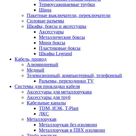
Термоусаживаемые трубки
Шина
Пакетные выключатели, переключатели
Силовые разъемы
Шкафы, боксы и аксессуары
Аксессуары
Металлические боксы
Мини боксы
Пластиковые боксы
Шкафы Legrand
Кабель, провод
Алюминиевый
Медный
Телевизионный, компьютерный, телефонный
Разъемы, переходники TV
Системы для прокладки кабеля
Аксессуары для металлорукава
Аксессуары для труб
Кабельные каналы
TDM, ИЭК, T-Plast
ДКС
Металлорукав
Металлорукав без изоляции
Металлорукав в ПВХ изоляции
Труба жесткая