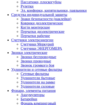
Пассатижи, плоскогубцы
Рулетки
Эл. конфорки, кипятильники, паяльники
Средства индивидуальной защиты
Знаки безопасности (наклейки)
Коврики диэлектрические
Когти монтерские
Перчатки диэлектрические
Перчатки рабочие
Счетчики электроэнергии
Счетчики Меркурий
Счетчики ЭНЕРГОМЕРА
Звонки электрические
Звонки беспроводные
Звонки проводные
Звонок громкого боя
Удлинители и сетевые фильтры
Сетевые фильтры
Удлинители бытовые
Удлинители на рамке
Удлинители силовые
Фонари, элементы питания
Аккумуляторы
Батарейки
Фонарь кемпинговый