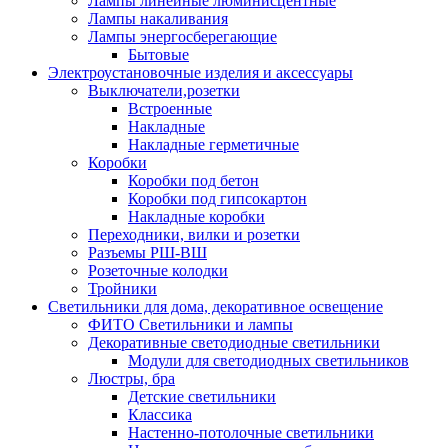
Лампы линейные люминисцентные
Лампы накаливания
Лампы энергосберегающие
Бытовые
Электроустановочные изделия и аксессуары
Выключатели,розетки
Встроенные
Накладные
Накладные герметичные
Коробки
Коробки под бетон
Коробки под гипсокартон
Накладные коробки
Переходники, вилки и розетки
Разъемы РШ-ВШ
Розеточные колодки
Тройники
Светильники для дома, декоративное освещение
ФИТО Светильники и лампы
Декоративные светодиодные светильники
Модули для светодиодных светильников
Люстры, бра
Детские светильники
Классика
Настенно-потолочные светильники