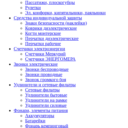
Пассатижи, плоскогубцы
Рулетки
Эл. конфорки, кипятильники, паяльники
Средства индивидуальной защиты
Знаки безопасности (наклейки)
Коврики диэлектрические
Когти монтерские
Перчатки диэлектрические
Перчатки рабочие
Счетчики электроэнергии
Счетчики Меркурий
Счетчики ЭНЕРГОМЕРА
Звонки электрические
Звонки беспроводные
Звонки проводные
Звонок громкого боя
Удлинители и сетевые фильтры
Сетевые фильтры
Удлинители бытовые
Удлинители на рамке
Удлинители силовые
Фонари, элементы питания
Аккумуляторы
Батарейки
Фонарь кемпинговый