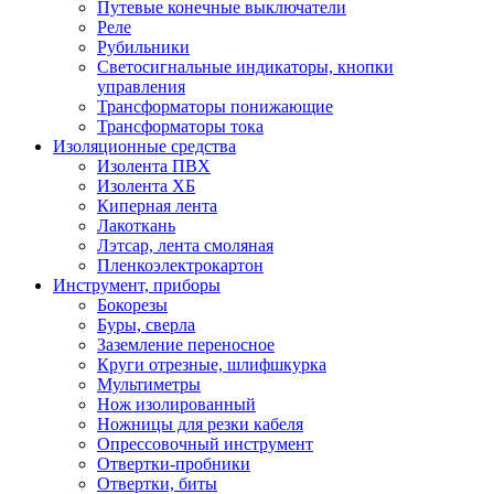
Путевые конечные выключатели
Реле
Рубильники
Светосигнальные индикаторы, кнопки
управления
Трансформаторы понижающие
Трансформаторы тока
Изоляционные средства
Изолента ПВХ
Изолента ХБ
Киперная лента
Лакоткань
Лэтсар, лента смоляная
Пленкоэлектрокартон
Инструмент, приборы
Бокорезы
Буры, сверла
Заземление переносное
Круги отрезные, шлифшкурка
Мультиметры
Нож изолированный
Ножницы для резки кабеля
Опрессовочный инструмент
Отвертки-пробники
Отвертки, биты