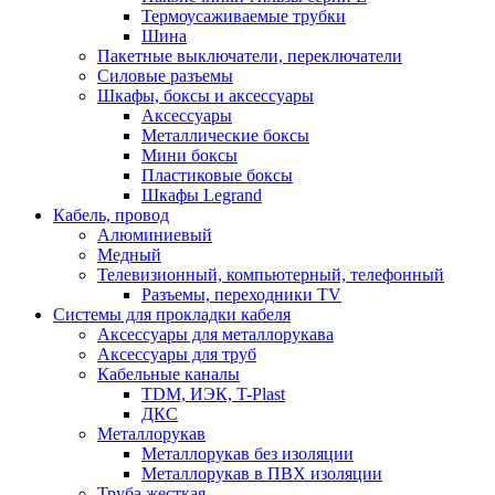
Термоусаживаемые трубки
Шина
Пакетные выключатели, переключатели
Силовые разъемы
Шкафы, боксы и аксессуары
Аксессуары
Металлические боксы
Мини боксы
Пластиковые боксы
Шкафы Legrand
Кабель, провод
Алюминиевый
Медный
Телевизионный, компьютерный, телефонный
Разъемы, переходники TV
Системы для прокладки кабеля
Аксессуары для металлорукава
Аксессуары для труб
Кабельные каналы
TDM, ИЭК, T-Plast
ДКС
Металлорукав
Металлорукав без изоляции
Металлорукав в ПВХ изоляции
Труба жесткая