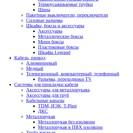
Термоусаживаемые трубки
Шина
Пакетные выключатели, переключатели
Силовые разъемы
Шкафы, боксы и аксессуары
Аксессуары
Металлические боксы
Мини боксы
Пластиковые боксы
Шкафы Legrand
Кабель, провод
Алюминиевый
Медный
Телевизионный, компьютерный, телефонный
Разъемы, переходники TV
Системы для прокладки кабеля
Аксессуары для металлорукава
Аксессуары для труб
Кабельные каналы
TDM, ИЭК, T-Plast
ДКС
Металлорукав
Металлорукав без изоляции
Металлорукав в ПВХ изоляции
Труба жесткая