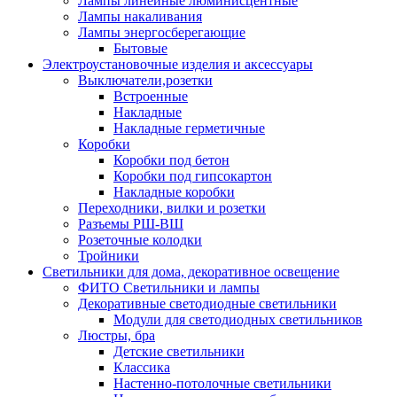
Лампы линейные люминисцентные
Лампы накаливания
Лампы энергосберегающие
Бытовые
Электроустановочные изделия и аксессуары
Выключатели,розетки
Встроенные
Накладные
Накладные герметичные
Коробки
Коробки под бетон
Коробки под гипсокартон
Накладные коробки
Переходники, вилки и розетки
Разъемы РШ-ВШ
Розеточные колодки
Тройники
Светильники для дома, декоративное освещение
ФИТО Светильники и лампы
Декоративные светодиодные светильники
Модули для светодиодных светильников
Люстры, бра
Детские светильники
Классика
Настенно-потолочные светильники