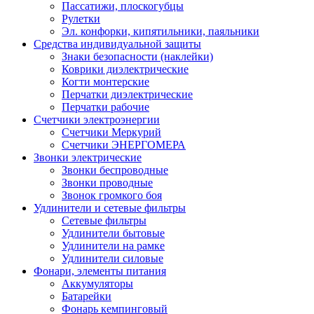
Пассатижи, плоскогубцы
Рулетки
Эл. конфорки, кипятильники, паяльники
Средства индивидуальной защиты
Знаки безопасности (наклейки)
Коврики диэлектрические
Когти монтерские
Перчатки диэлектрические
Перчатки рабочие
Счетчики электроэнергии
Счетчики Меркурий
Счетчики ЭНЕРГОМЕРА
Звонки электрические
Звонки беспроводные
Звонки проводные
Звонок громкого боя
Удлинители и сетевые фильтры
Сетевые фильтры
Удлинители бытовые
Удлинители на рамке
Удлинители силовые
Фонари, элементы питания
Аккумуляторы
Батарейки
Фонарь кемпинговый