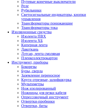
Путевые конечные выключатели
Реле
Рубильники
Светосигнальные индикаторы, кнопки
управления
Трансформаторы понижающие
Трансформаторы тока
Изоляционные средства
Изолента ПВХ
Изолента ХБ
Киперная лента
Лакоткань
Лэтсар, лента смоляная
Пленкоэлектрокартон
Инструмент, приборы
Бокорезы
Буры, сверла
Заземление переносное
Круги отрезные, шлифшкурка
Мультиметры
Нож изолированный
Ножницы для резки кабеля
Опрессовочный инструмент
Отвертки-пробники
Отвертки, биты