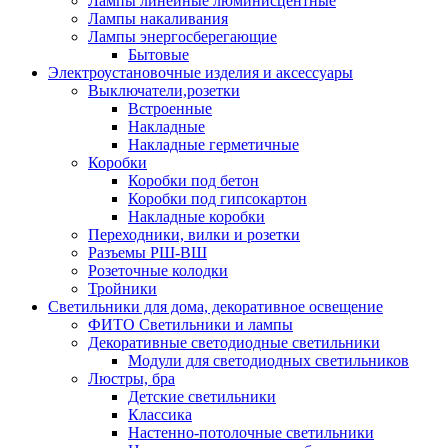
Лампы линейные люминисцентные
Лампы накаливания
Лампы энергосберегающие
Бытовые
Электроустановочные изделия и аксессуары
Выключатели,розетки
Встроенные
Накладные
Накладные герметичные
Коробки
Коробки под бетон
Коробки под гипсокартон
Накладные коробки
Переходники, вилки и розетки
Разъемы РШ-ВШ
Розеточные колодки
Тройники
Светильники для дома, декоративное освещение
ФИТО Светильники и лампы
Декоративные светодиодные светильники
Модули для светодиодных светильников
Люстры, бра
Детские светильники
Классика
Настенно-потолочные светильники