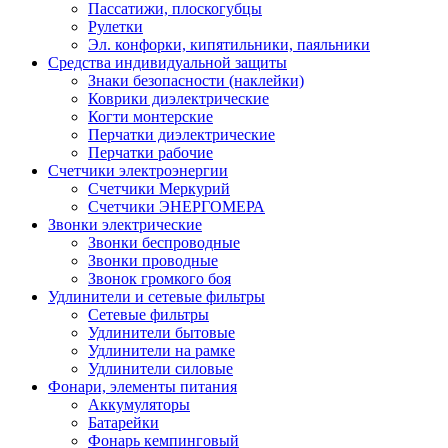
Пассатижи, плоскогубцы
Рулетки
Эл. конфорки, кипятильники, паяльники
Средства индивидуальной защиты
Знаки безопасности (наклейки)
Коврики диэлектрические
Когти монтерские
Перчатки диэлектрические
Перчатки рабочие
Счетчики электроэнергии
Счетчики Меркурий
Счетчики ЭНЕРГОМЕРА
Звонки электрические
Звонки беспроводные
Звонки проводные
Звонок громкого боя
Удлинители и сетевые фильтры
Сетевые фильтры
Удлинители бытовые
Удлинители на рамке
Удлинители силовые
Фонари, элементы питания
Аккумуляторы
Батарейки
Фонарь кемпинговый