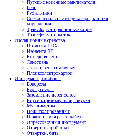
Путевые конечные выключатели
Реле
Рубильники
Светосигнальные индикаторы, кнопки
управления
Трансформаторы понижающие
Трансформаторы тока
Изоляционные средства
Изолента ПВХ
Изолента ХБ
Киперная лента
Лакоткань
Лэтсар, лента смоляная
Пленкоэлектрокартон
Инструмент, приборы
Бокорезы
Буры, сверла
Заземление переносное
Круги отрезные, шлифшкурка
Мультиметры
Нож изолированный
Ножницы для резки кабеля
Опрессовочный инструмент
Отвертки-пробники
Отвертки, биты