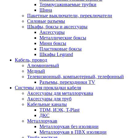
Термоусаживаемые трубки
Шина
Пакетные выключатели, переключатели
Силовые разъемы
Шкафы, боксы и аксессуары
Аксессуары
Металлические боксы
Мини боксы
Пластиковые боксы
Шкафы Legrand
Кабель, провод
Алюминиевый
Медный
Телевизионный, компьютерный, телефонный
Разъемы, переходники TV
Системы для прокладки кабеля
Аксессуары для металлорукава
Аксессуары для труб
Кабельные каналы
TDM, ИЭК, T-Plast
ДКС
Металлорукав
Металлорукав без изоляции
Металлорукав в ПВХ изоляции
Труба жесткая